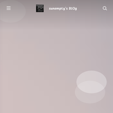
sunempty's B1Og