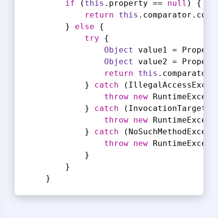
if
 (
this
.property == 
null
) {
return
this
.comparator.comp
        } 
else
 {
try
 {
Object
 value1 = Propert
Object
 value2 = Propert
return
this
.comparator.
            } 
catch
 (IllegalAccessExcep
throw
new
 RuntimeExcept
            } 
catch
 (InvocationTargetEx
throw
new
 RuntimeExcept
            } 
catch
 (NoSuchMethodExcept
throw
new
 RuntimeExcept
            }
        }
    }