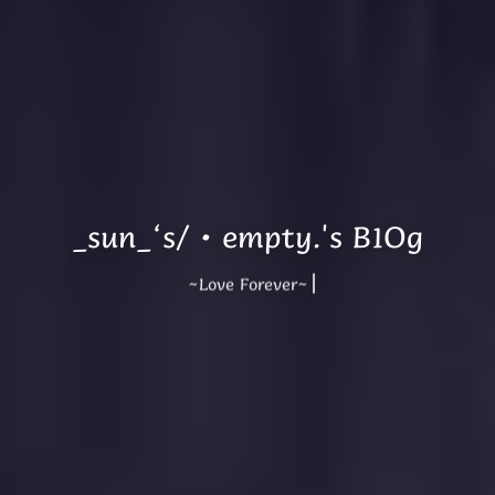
_sun_‘s/·empty.'s B1Og
~Love Forever~