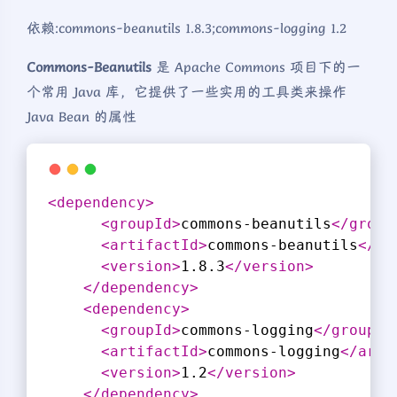
依赖:commons-beanutils 1.8.3;commons-logging 1.2
Commons-Beanutils
是 Apache Commons 项目下的一
个常用 Java 库，它提供了一些实用的工具类来操作
Java Bean 的属性
<
dependency
>
<
groupId
>
commons-beanutils
</
group
<
artifactId
>
commons-beanutils
</
ar
<
version
>
1.8.3
</
version
>
</
dependency
>
<
dependency
>
<
groupId
>
commons-logging
</
groupId
<
artifactId
>
commons-logging
</
arti
<
version
>
1.2
</
version
>
</
dependency
>