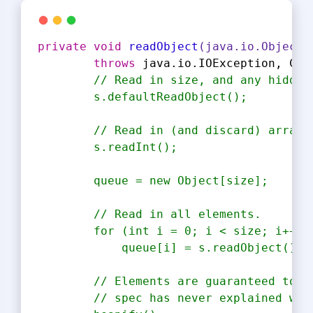
private
void
readObject
(java.io.ObjectI
throws
 java.io.IOException, Cla
// Read in size, and any hidden
        s.defaultReadObject();
        // Read in (and discard) array 
        s.readInt();
        queue = new Object[size];
        // Read in all elements.
        for (int i = 0; i < size; i++)
            queue[i] = s.readObject();
        // Elements are guaranteed to b
        // spec has never explained wha