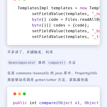
  TemplatesImpl templates = 
new
 Templat
        setFieldValue(templates, 
"_name
byte
[] code = Files.readAllByte
byte
[][] codes = {code};
        setFieldValue(templates, 
"_byte
        setFieldValue(templates, 
"_tfac
不多讲了，关键触发，利用
类的
方法
BeanComparator
compare()
在其 commons-beanutils 的 java 库中，PropertyUtils
类能够动态调用 getter/setter 方法，获取属性值
public
 int 
compare
(
Object
 o1, 
Object
 o2