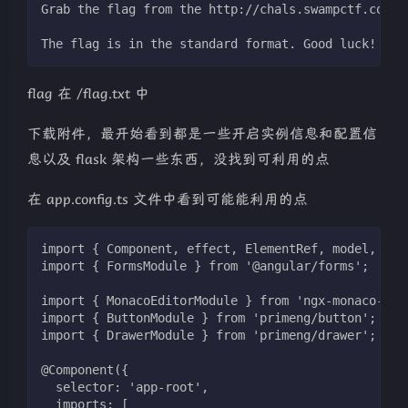
Grab the flag from the http://chals.swampctf.com:4
The flag is in the standard format. Good luck!
flag 在 /flag.txt 中
下载附件，最开始看到都是一些开启实例信息和配置信
息以及 flask 架构一些东西，没找到可利用的点
在 app.config.ts 文件中看到可能能利用的点
import { Component, effect, ElementRef, model, Vie
import { FormsModule } from '@angular/forms';
import { MonacoEditorModule } from 'ngx-monaco-edi
import { ButtonModule } from 'primeng/button';
import { DrawerModule } from 'primeng/drawer';
@Component({
  selector: 'app-root',
  imports: [