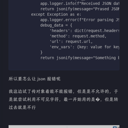
            app.logger.info(f"Received JSON data: 
            return jsonify(message="Prased JSON su
        except Exception as e:
            app.logger.error(f"Error parsing JSON:
            debug_data = {
                'headers': dict(request.headers),
                'method': request.method,
                'url': request.url,
                'env_vars': {key: value for key, v
            }
            return jsonify(message="Something brok
所以要怎么让 json 报错呢
我这边试了传对象看能不能报错，但是是不允许的，于
是就尝试利用不可见字符，最一开始用的是�，但是转
过去就是不行