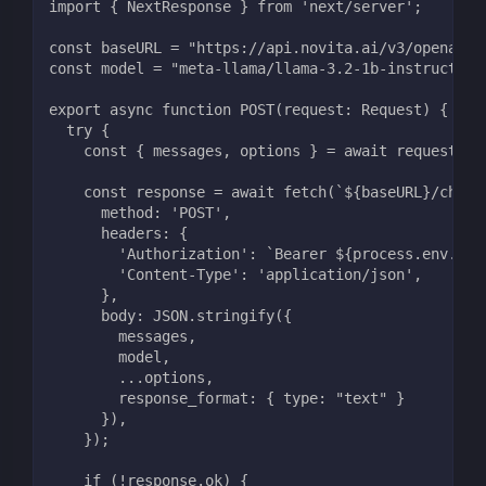
import { NextResponse } from 'next/server';
const baseURL = "https://api.novita.ai/v3/openai";
const model = "meta-llama/llama-3.2-1b-instruct";
export async function POST(request: Request) {
  try {
    const { messages, options } = await request.js
    const response = await fetch(`${baseURL}/chat/
      method: 'POST',
      headers: {
        'Authorization': `Bearer ${process.env.NOV
        'Content-Type': 'application/json',
      },
      body: JSON.stringify({
        messages,
        model,
        ...options,
        response_format: { type: "text" }
      }),
    });
    if (!response.ok) {