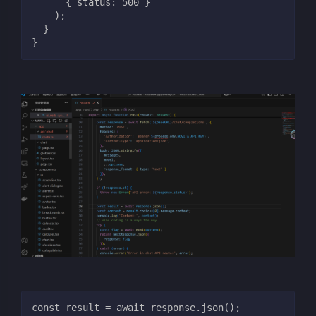
      { status: 500 }
    );
  }
} 
const result = await response.json();