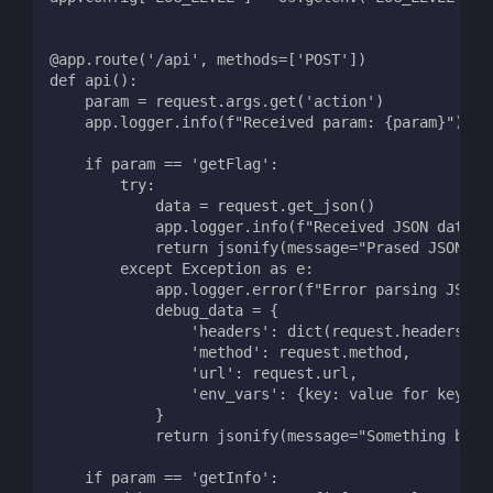
@app.route('/api', methods=['POST'])
def api():
    param = request.args.get('action')
    app.logger.info(f"Received param: {param}")
    if param == 'getFlag':
        try:
            data = request.get_json()
            app.logger.info(f"Received JSON data: 
            return jsonify(message="Prased JSON su
        except Exception as e:
            app.logger.error(f"Error parsing JSON:
            debug_data = {
                'headers': dict(request.headers),
                'method': request.method,
                'url': request.url,
                'env_vars': {key: value for key, v
            }
            return jsonify(message="Something brok
    if param == 'getInfo':