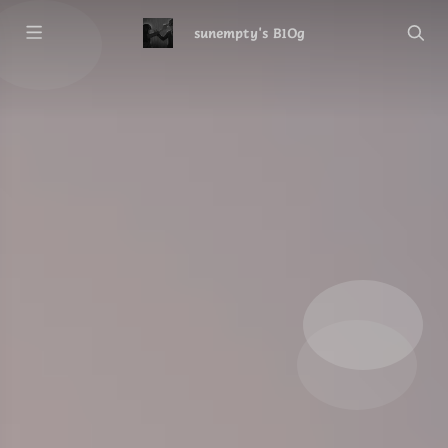
sunempty's B1Og