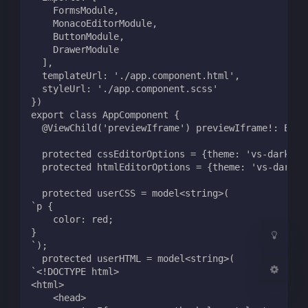
    FormsModule,
    MonacoEditorModule,
    ButtonModule,
    DrawerModule
  ],
  templateUrl: './app.component.html',
  styleUrl: './app.component.scss'
})
夜间模式
export class AppComponent {
  @ViewChild('previewIframe') previewIframe!: Elem
Sans Serif
Serif
  protected cssEditorOptions = {theme: 'vs-dark', 
  protected htmlEditorOptions = {theme: 'vs-dark',
浅阴影
深阴影
  protected userCSS = model<string>(
`p {
关闭
日落
暗化
灰度
    color: red;
}
`);
  protected userHTML = model<string>(
`<!DOCTYPE html>
<html>
    <head>