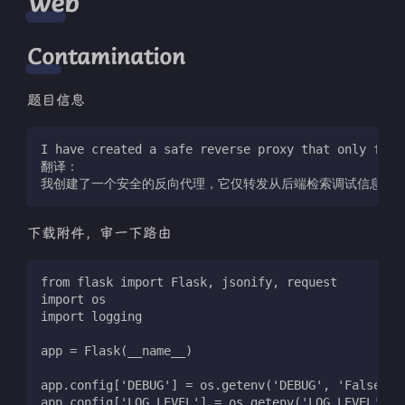
Web
Contamination
题目信息
I have created a safe reverse proxy that only forw
翻译：
我创建了一个安全的反向代理，它仅转发从后端检索调试信息的
下载附件，审一下路由
from flask import Flask, jsonify, request
import os
import logging
app = Flask(__name__)
app.config['DEBUG'] = os.getenv('DEBUG', 'False')
app.config['LOG_LEVEL'] = os.getenv('LOG_LEVEL', '