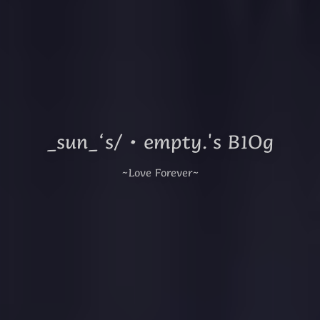
_sun_‘s/·empty.'s B1Og
~Love Forever~