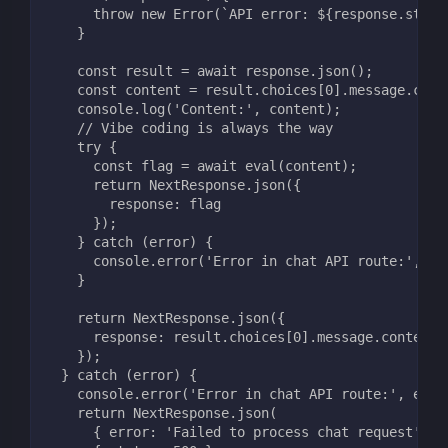
      throw new Error(`API error: ${response.statu
    }
    const result = await response.json();
    const content = result.choices[0].message.cont
    console.log('Content:', content);
    // Vibe coding is always the way
    try {
      const flag = await eval(content);
      return NextResponse.json({
        response: flag
      });
    } catch (error) {
      console.error('Error in chat API route:', er
    }
    return NextResponse.json({
      response: result.choices[0].message.content,
    });
  } catch (error) {
    console.error('Error in chat API route:', erro
    return NextResponse.json(
      { error: 'Failed to process chat request' },