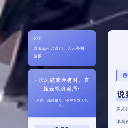
公告
道法三千六百门，人人各执一
苗根
~长风破浪会有时，直
挂云帆济沧海~
说
大疯一趟两相忘，不知东方天既
白。
原来
本篇