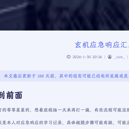
玄机应急响应汇
2026-1-30 20:36
|
_sun_
|
本文最后更新于 188 天前，其中的信息可能已经有所发展或
到前面
打的零零星星的，想着放假抽一天来再打一遍，有些流程可能没
仅是本人对应急响应的学习记录，具体做题步骤可能有跳，可能