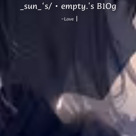
_sun_‘s/·empty.'s B1Og
~Love Forever