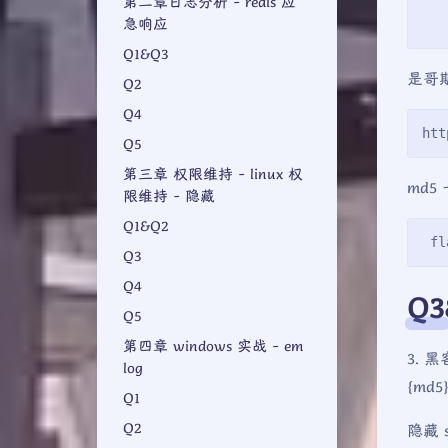
第二章日志分析 - redis 应
   
急响应
   
Q1&Q3
是哥
Q2
Q4
htt
Q5
第三章 权限维持 - linux 权
md5
限维持 - 隐藏
Q1&Q2
 fl
Q3
Q4
Q3
Q5
第四章 windows 实战 - em
3. 黑
log
{md5
Q1
Q2
隐藏 