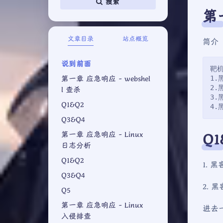
搜索
第一
文章目录
站点概览
简介
说到前面
靶机
第一章 应急响应 - webshel
1.黑
2.
l 查杀
3.
Q1&Q2
4.
Q3&Q4
第一章 应急响应 - Linux
Q1
日志分析
Q1&Q2
1. 黑客
Q3&Q4
2. 黑
Q5
第一章 应急响应 - Linux
进去
入侵排查