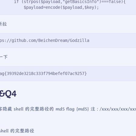
      if (strpos($payload,"getBasicsInfo")===false){
          $payload=encode($payload,$key);
斯拉
ps://github.com/BeichenDream/Godzilla
 一下
ag{39392de3218c333f794befef07ac9257}
&Q4
客隐藏 shell 的完整路径的 md5 flag {md5} 注 : /xxx/xxx/xxx/
}
shell 的完整路径