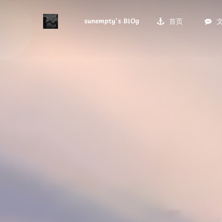
sunempty's B1Og
首页