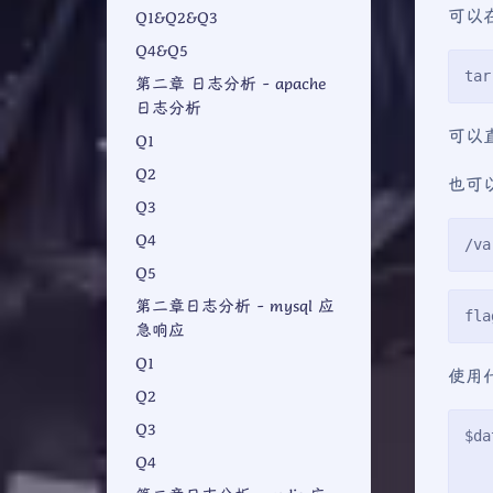
可以在
Q1&Q2&Q3
Q4&Q5
tar
第二章 日志分析 - apache
日志分析
可以
Q1
Q2
也可
Q3
Q4
/va
Q5
第二章日志分析 - mysql 应
fla
急响应
Q1
使用什
Q2
Q3
$da
   
Q4
   