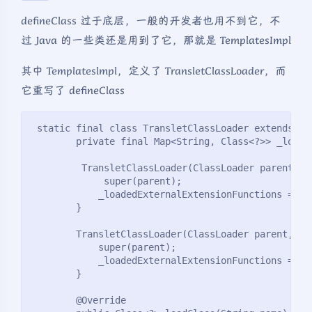
defineClass 过于底层，一般的开发者也用不到它，不
过 Java 的一些类还是用到了它，那就是 TemplatesImpl
其中 Templateslmpl，定义了 TransletClassLoader，而
它重写了 defineClass
 static final class TransletClassLoader extends Cl
        private final Map<String, Class<?>> _loade
         TransletClassLoader(ClassLoader parent) {
             super(parent);
            _loadedExternalExtensionFunctions = nu
        }
        TransletClassLoader(ClassLoader parent, Ma
            super(parent);
            _loadedExternalExtensionFunctions = ma
        }
        @Override