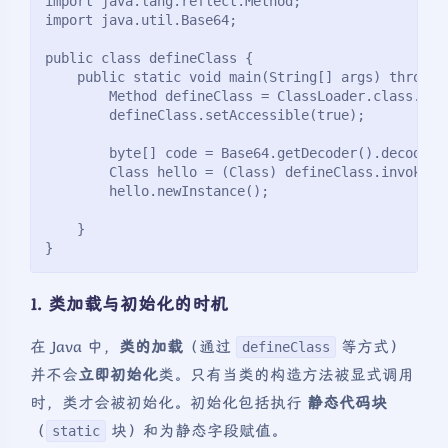
import java.lang.reflect.Method;
import java.util.Base64;
public class defineClass {
    public static void main(String[] args) throws 
        Method defineClass = ClassLoader.class.get
        defineClass.setAccessible(true);
        byte[] code = Base64.getDecoder().decode("
        Class hello = (Class) defineClass.invoke(C
        hello.newInstance();
    }
}
1.
类加载与初始化的时机
在 Java 中，
类的加载
（通过
等方式）
defineClass
并不会
立即初始化
类。只有当类的构造方法被显式调用
时，类才会被初始化。初始化包括执行
静态代码块
（
块）和为静态字段赋值。
static