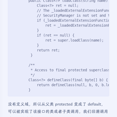
        public Class<?> loadClass(String name) thr
            Class<?> ret = null;
            // The _loadedExternalExtensionFunctio
            // SecurityManager is not set and the 
            if (_loadedExternalExtensionFunctions 
                ret = _loadedExternalExtensionFunc
            }
            if (ret == null) {
                ret = super.loadClass(name);
            }
            return ret;
         }
        /**
         * Access to final protected superclass me
         */
        Class<?> defineClass(final byte[] b) {
            return defineClass(null, b, 0, b.lengt
        }
没有定义域，所以从父类 protected 变成了 default，
可以被实现了该接口的类或者子类调用，我们回溯调用