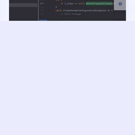
这里
调用了
getTransletClasses()
，但依旧是一个
defineTransletClasses()
，继续跟
private