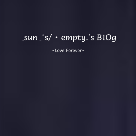
_sun_‘s/·empty.'s B1Og
~Love Forever~