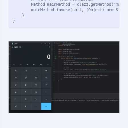
        Method mainMethod = clazz.getMethod("main"
        mainMethod.invoke(null, (Object) new Strin
    }
}