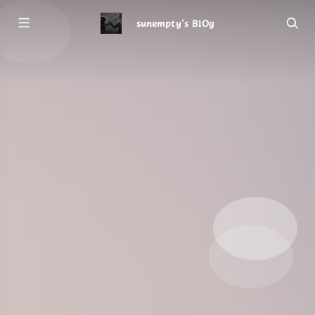
sunempty's B1Og