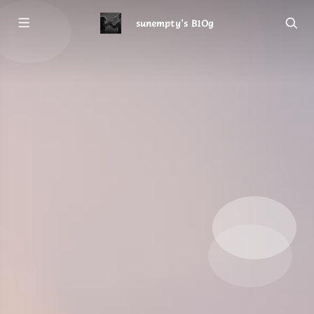
sunempty's B1Og