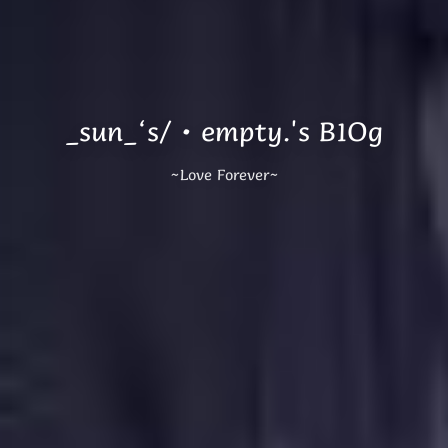
_sun_‘s/·empty.'s B1Og
~Love Forever~