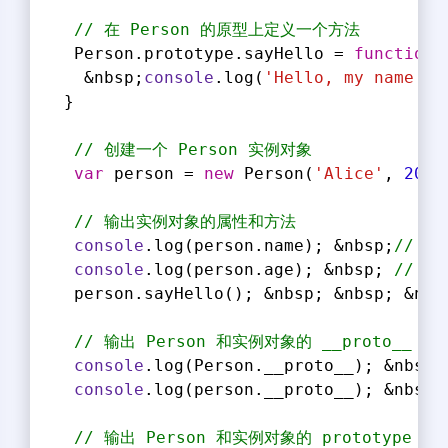
// 在 Person 的原型上定义一个方法
  Person.prototype.sayHello = 
function
(
   &nbsp;
console
.log(
'Hello, my name is
 }
// 创建一个 Person 实例对象
var
 person = 
new
 Person(
'Alice'
, 
20
);
// 输出实例对象的属性和方法
console
.log(person.name); &nbsp;
// "A
console
.log(person.age); &nbsp; 
// 20
  person.sayHello(); &nbsp; &nbsp; &nbs
// 输出 Person 和实例对象的 __proto__ 属
console
.log(Person.__proto__); &nbsp;
console
.log(person.__proto__); &nbsp;
// 输出 Person 和实例对象的 prototype 属