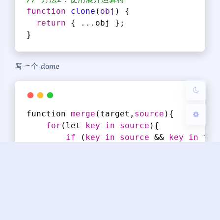
function
clone
(
obj
) 
{
return
 { ...obj };
Sans Serif
Serif
}
浅阴影
深阴影
写一个 dome
关闭
日落
暗化
灰度
function 
merge
(target,
source
){
for
(let 
key
in
source
){
if
 (
key
in
source
 && 
key
in
 tar
merge
(target[
key
],
source
[
ke
        }
else
{
            target[
key
] = 
source
[
key
]
        }
    }
}
let o1 = {}