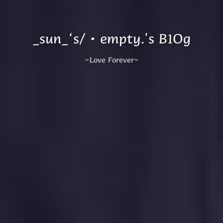
_sun_‘s/·empty.'s B1Og
~Love Forever~