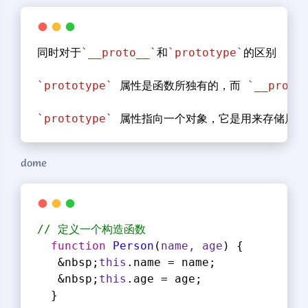
同时对于
`__proto__`
和
`prototype`
的区别
`prototype`
 属性是函数所独有的，而 
`__proto
`prototype`
 属性指向一个对象，它是用来存储属性
dome
// 定义一个构造函数
function
Person
(
name, age
) 
{
   &nbsp;
this
.name = name;
   &nbsp;
this
.age = age;
  }