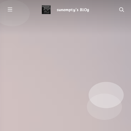
sunempty's B1Og