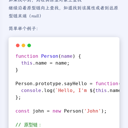
如果找不到，则在其原型对象上查找
继续沿着原型链向上查找，知道找到该属性或者到达原
型链末端（null）
简单举个例子：
function
Person
(
name
) 
{
this
.name = name;
}
Person.prototype.sayHello = 
function
(
) 
console
.log(
`Hello, I'm 
${
this
.name}
`
};
const
 john = 
new
 Person(
'John'
);
// 原型链：