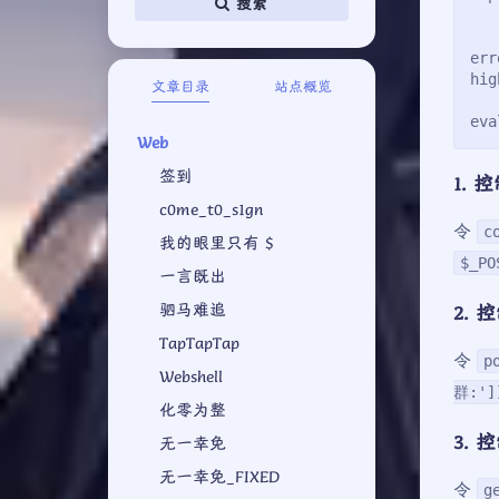
搜索
err
hig
文章目录
站点概览
eva
Web
签到
1. 
c0me_t0_s1gn
令
c
我的眼里只有 $
$_PO
一言既出
驷马难追
2. 
TapTapTap
令
p
Webshell
群:']
化零为整
3. 
无一幸免
无一幸免_FIXED
令
g