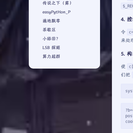
传说之下（雾）
$_RE
easyPytHon_P
4. 
遍地飘零
茶歇区
令
c
小舔田？
来处
LSB 探姬
5.
算力超群
使
c
们把
sy
?b=
pos
coo