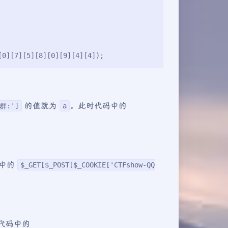
[0][7][5][8][0][9][4][4]);
的值就为
。此时代码中的
Q群:']
a
码中的
$_GET[$_POST[$_COOKIE['CTFshow-QQ
代码中的