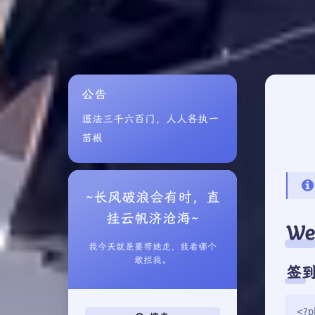
公告
道法三千六百门，人人各执一
苗根
~长风破浪会有时，直
挂云帆济沧海~
We
我今天就是要带她走，我看哪个
敢拦我。
签
<?p