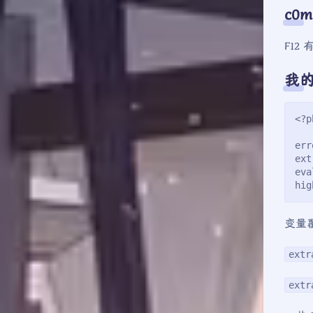
c0m
F12
我的
<?p
err
ext
eva
hig
变量
extr
extr