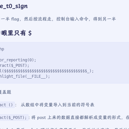
e_t0_s1gn
 有一半 flag，然后按流程走，控制台输入命令，得到另一半
眼里只有 $
hp
or_reporting(0);
ract($_POST);
l($$$$$$$$$$$$$$$$$$$$$$$$$$$$$$$$$$$$_);
hlight_file(__FILE__);
覆盖题
： 从数组中将变量导入到当前的符号表
act ()
: 将 post 上来的数据直接都解析成变量的形式
act($_POST);