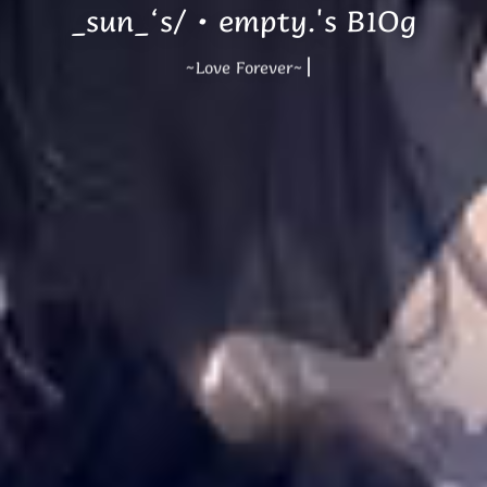
_sun_‘s/·empty.'s B1Og
~Love Forever~