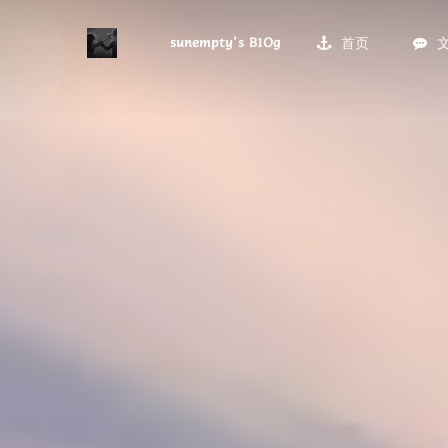
sunempty's B1Og
首页